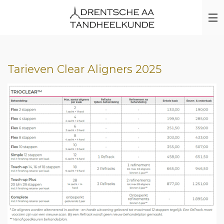
Ga
direct
naar
de
hoofdinhoud
Tarieven Clear Aligners 2025